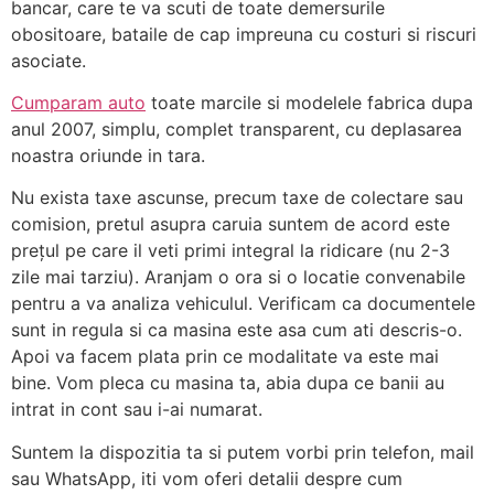
bancar, care te va scuti de toate demersurile
obositoare, bataile de cap impreuna cu costuri si riscuri
asociate.
Cumparam auto
toate marcile si modelele fabrica dupa
anul 2007, simplu, complet transparent, cu deplasarea
noastra oriunde in tara.
Nu exista taxe ascunse, precum taxe de colectare sau
comision, pretul asupra caruia suntem de acord este
prețul pe care il veti primi integral la ridicare (nu 2-3
zile mai tarziu). Aranjam o ora si o locatie convenabile
pentru a va analiza vehiculul. Verificam ca documentele
sunt in regula si ca masina este asa cum ati descris-o.
Apoi va facem plata prin ce modalitate va este mai
bine. Vom pleca cu masina ta, abia dupa ce banii au
intrat in cont sau i-ai numarat.
Suntem la dispozitia ta si putem vorbi prin telefon, mail
sau WhatsApp, iti vom oferi detalii despre cum