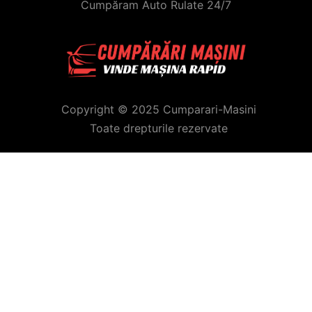
Cumpăram Auto Rulate 24/7
Copyright © 2025 Cumparari-Masini
Toate drepturile rezervate