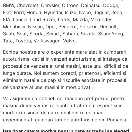
BMW, Chevrolet, Chrysler, Citroen, Daihatsu, Dodge,
Fiat, Ford, Honda, Hyundai, Isuzu, Iveco, Jaguar, Jeep,
KIA, Lancia, Land Rover, Lotus, Mazda, Mercedes,
Mitsubishi, Nissan, Opel, Peugeot, Porsche, Renault,
Saab, Seat, Skoda, Smart, Subaru, Suzuki, SsangYong,
Tata, Toyota, Volkswagen, Volvo.
Echipa noastra are o experienta mare atat in cumparari
autoturisme, cat si in vanzari autoturisme, si intelege ca
procesul de vanzare al unei masini, este unul dificil si de
lunga durata. Noi suntem corecti, prietenosi, eficienti si
eliminam bataile de cap si riscurile asociate in procesul
de vanzare al unei masini in mod privat.
Va asiguram ca obtineti cel mai bun pret posibil pentru
masina dumneavoastra, sunteti tratati cu respect si in
mod profesional de catre unul dintre cei mai
experimentati cumparatori de autoturisme din Romania.
Iata doar cateva motive pentru care ar trebui sa alegeti